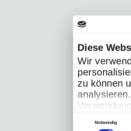
Diese Webs
Wir verwend
personalisie
zu können u
analysieren
Verwendung 
soziale Med
Einwilligungsauswahl
Notwendig
Partner füh