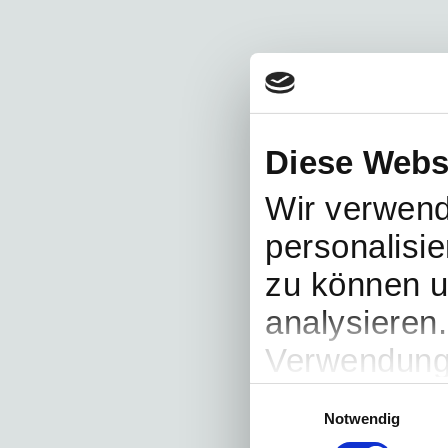
Diese Webs
Wir verwend
personalisie
zu können u
analysieren
Verwendung 
soziale Med
Einwilligungsauswahl
Notwendig
Partner füh